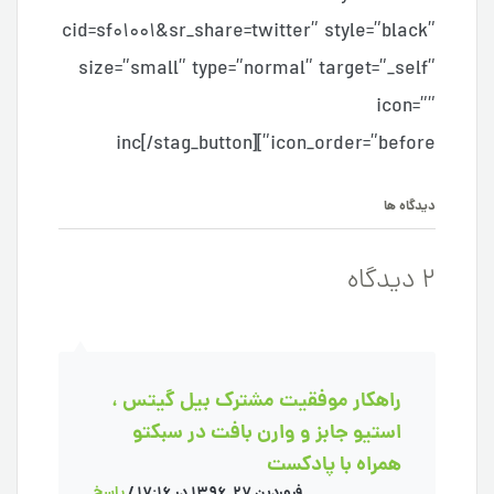
cid=sf01001&sr_share=twitter” style=”black”
size=”small” type=”normal” target=”_self”
icon=””
icon_order=”before”]inc[/stag_button]
دیدگاه ها
2 دیدگاه
راهکار موفقیت مشترک بیل گیتس ،
استیو جابز و وارن بافت در سبکتو
همراه با پادکست
فروردین 27, 1396 در 17:16
/
پاسخ