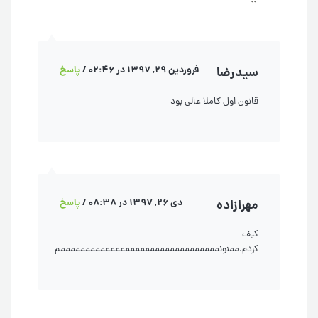
سیدرضا
فروردین 29, 1397 در 02:46
/
پاسخ
قانون اول کاملا عالی بود
مهرازاده
دی 26, 1397 در 08:38
/
پاسخ
کیف
کردم.ممنونممممممممممممممممممممممممممممممممم