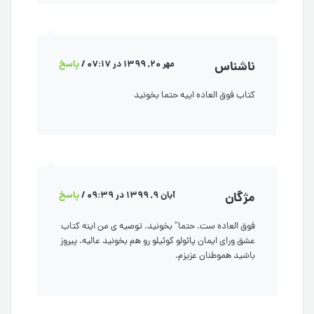
ناشناس
مهر 20, 1399 در 07:17
/
پاسخ
کتاب فوق العاده اییه حتما بخونید
مژگان
آبان 9, 1399 در 09:39
/
پاسخ
فوق العاده ست. حتما” بخونید. توصیه ی من اینه کتاب
عشق ورای ایمان پائولو کوئیلو رو هم بخونید عالیه. پیروز
باشید هموطنان عزیزم.