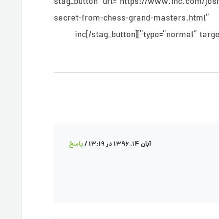
stag_button url=”https://www.inc.com/josh-linkner/a--
secret-from-chess-grand-masters.htm
type=”normal” target=”_sel
آبان 14, 1396 در 13:19
/
پاسخ