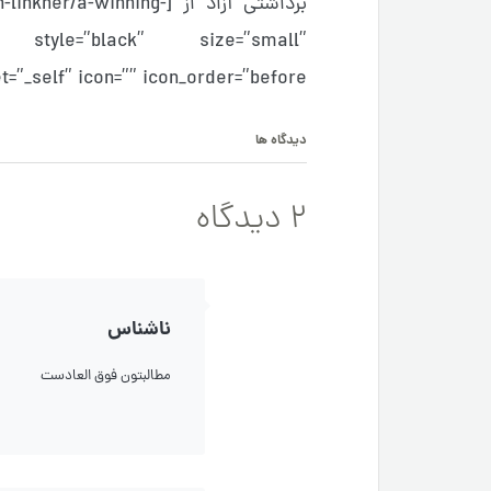
برداشتی آزاد از [winning
l” style=”black” size=”small”
f” icon=”” icon_order=”before”]inc[/stag_button]
دیدگاه ها
2 دیدگاه
ناشناس
مطالبتون فوق العادست