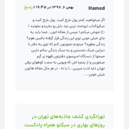
Hamed
بهمن 6, 1397 در 19:45
/
پاسخ
اگر میخواهید کمتر پول خرج کنید، پول خرج کنید و
میکروکتاب ثروتمند ترین مرد بابل رو بخریدو بخونید !
:)) شوخی میکنم ! مرسی از مقاله اتون . شما باید یه
جای خیلی خوبی توی این زندگی قرار گرفته باشین هوم؟
زندگی چطوره؟ میتونم تصورتون کنم که توی یه دفتر با
دیزاین شیک نشستین و یه سبک زندگی سالم دارین
صبحها از دستگاه اسپرسوی دفترتون قهوه ی گرم
میخورین و از پنجره اش که ویویی به سمت کوههای برفی
تهران داره لذت میبرین ..! یا نه . در هر حال مقاله هاتون
خیلی خوبن .. .
تهرانگردی کشف جاذبه‌های تهران در
روزهای بهاری در سبکتو همراه پادکست