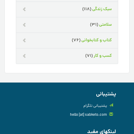
سبک زندگی
(118)
سلامتی
(31)
کتاب و کتابخوانی
(76)
کسب و کار
(71)
پشتیبانی
پشتیبانی تلگرام
hello [at] sabketo.com
لینکهای مفید