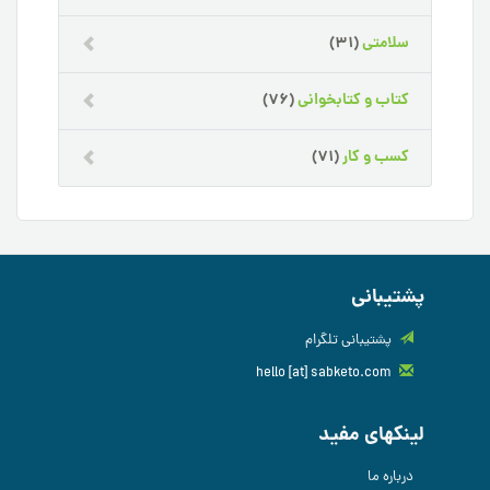
سلامتی
(31)
کتاب و کتابخوانی
(76)
کسب و کار
(71)
پشتیبانی
پشتیبانی تلگرام
hello [at] sabketo.com
لینکهای مفید
درباره ما