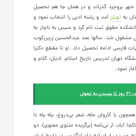
ر شهر بروجرد گذراند و در همان جا هم تحصیل
ان به
تهران
آمد و رشته ادبی را انتخاب نمود و
دانشکده حقوق ثبت نام کرد و سپس به ناچار به
می مشغول شد. سالها بعد عبدالحسین زرین‌کوب
ت فارسی ادامه تحصیل داد. او تا مقطع دکترا
اه تهران تدریس تاریخ اسلام، ادیان، کلام و
از نمود.
تحول
مچون با کاروان حله، شعر بى‌دروغ، پله پله تا
ا آباد، از نى‌نامه (برگزیده مثنوى معنوى)، دو
 عرب در ایران (به زبان انگلیسى در تاریخ ایران