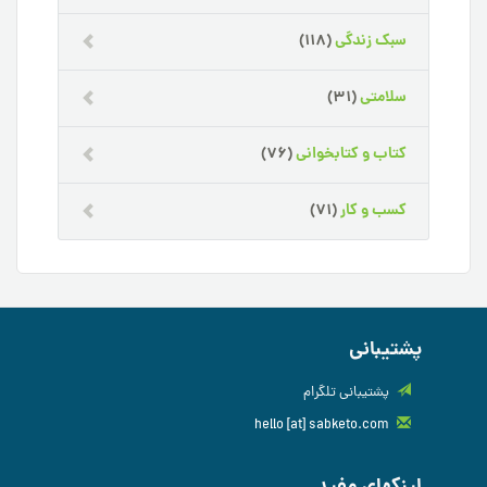
سبک زندگی
(118)
سلامتی
(31)
کتاب و کتابخوانی
(76)
کسب و کار
(71)
پشتیبانی
پشتیبانی تلگرام
hello [at] sabketo.com