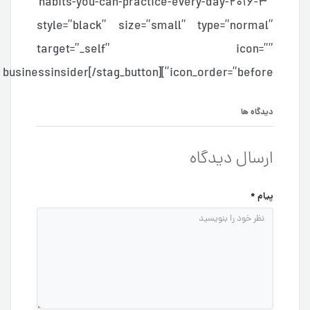
habits-you-can-practice-every-day-2016-3″
style=”black” size=”small” type=”normal”
target=”_self” icon=””
icon_order=”before”]businessinsider[/stag_button]
دیدگاه ها
ارسال دیدگاه
پیام
*