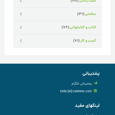
سبک زندگی
(118)
سلامتی
(31)
کتاب و کتابخوانی
(76)
کسب و کار
(71)
پشتیبانی
پشتیبانی تلگرام
hello [at] sabketo.com
لینکهای مفید